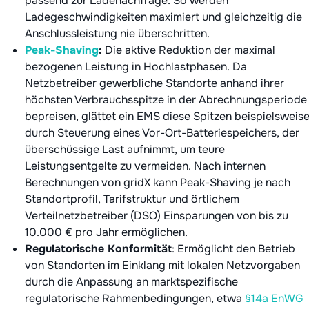
passend zur Ladenachfrage. So werden
Ladegeschwindigkeiten maximiert und gleichzeitig die
Anschlussleistung nie überschritten.
Peak-Shaving
:
Die aktive Reduktion der maximal
bezogenen Leistung in Hochlastphasen. Da
Netzbetreiber gewerbliche Standorte anhand ihrer
höchsten Verbrauchsspitze in der Abrechnungsperiode
bepreisen, glättet ein EMS diese Spitzen beispielsweis
durch Steuerung eines Vor-Ort-Batteriespeichers, der
überschüssige Last aufnimmt, um teure
Leistungsentgelte zu vermeiden. Nach internen
Berechnungen von gridX kann Peak-Shaving je nach
Standortprofil, Tarifstruktur und örtlichem
Verteilnetzbetreiber (DSO) Einsparungen von bis zu
10.000 € pro Jahr ermöglichen.
Regulatorische Konformität
: Ermöglicht den Betrieb
von Standorten im Einklang mit lokalen Netzvorgaben
durch die Anpassung an marktspezifische
regulatorische Rahmenbedingungen, etwa
§14a EnWG