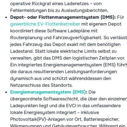
operative Rückgrat eines Ladenetzes – von
Fehlermeldungen bis zu Auslastungsberichten.
Depot- oder Flottenmanagementsystem (DMS):
Für
gewerbliche EV-Flottenbetreiber
mit eigenem Depot
koordiniert diese Software Ladepläne mit
Routenplanung und Fahrzeugverfügbarkeit. So verlässt
jedes Fahrzeug das Depot exakt mit dem benötigten
Ladestand. Statt lokale elektrische Limits selbst zu
verwalten, gibt das DMS den logistischen Zeitplan vor.
Ein integriertes Energiemanagementsystem (EMS) führt
die daraus resultierenden Leistungsanforderungen
dynamisch aus und schützt währenddessen den
Netzanschluss des Standorts.
Energiemanagementsystem (EMS)
:
Die
übergeordnete Softwareschicht, die über den einzelne
Ladepunkten liegt und die EVCI in das umfassendere
lokale Energiesystem integriert – inklusive
Photovoltaik(PV)-Anlagen vor Ort, Batteriespeicher,
Wärmepumpen und Gebäudeverbraucher. Während ein