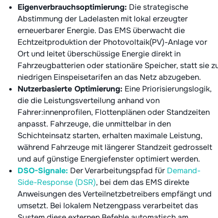
Eigenverbrauchsoptimierung:
Die strategische
Abstimmung der Ladelasten mit lokal erzeugter
erneuerbarer Energie. Das EMS überwacht die
Echtzeitproduktion der Photovoltaik(PV)-Anlage vor
Ort und leitet überschüssige Energie direkt in
Fahrzeugbatterien oder stationäre Speicher, statt sie z
niedrigen Einspeisetarifen an das Netz abzugeben.
Nutzerbasierte Optimierung:
Eine Priorisierungslogik,
die die Leistungsverteilung anhand von
Fahrer:innenprofilen, Flottenplänen oder Standzeiten
anpasst. Fahrzeuge, die unmittelbar in den
Schichteinsatz starten, erhalten maximale Leistung,
während Fahrzeuge mit längerer Standzeit gedrosselt
und auf günstige Energiefenster optimiert werden.
DSO-Signale:
Der Verarbeitungspfad für
Demand-
Side-Response (DSR)
, bei dem das EMS direkte
Anweisungen des Verteilnetzbetreibers empfängt und
umsetzt. Bei lokalem Netzengpass verarbeitet das
System diese externen Befehle automatisch am