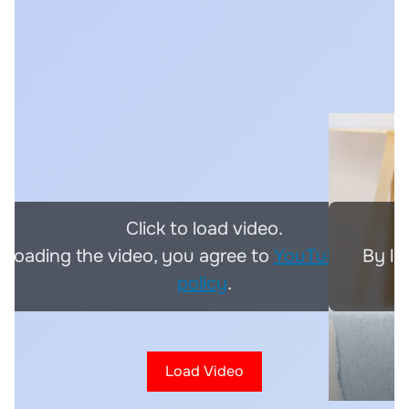
Click to load video.
 loading the video, you agree to
YouTube's priva
By lo
policy
.
Load Video