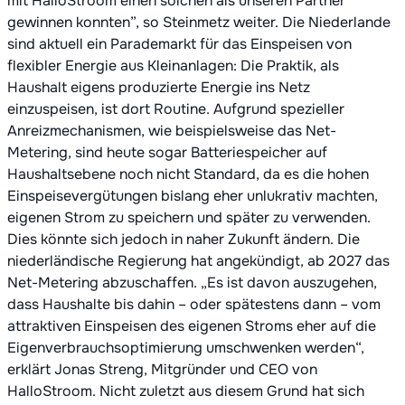
mit HalloStroom einen solchen als unseren Partner
gewinnen konnten”, so Steinmetz weiter. Die Niederlande
sind aktuell ein Parademarkt für das Einspeisen von
flexibler Energie aus Kleinanlagen: Die Praktik, als
Haushalt eigens produzierte Energie ins Netz
einzuspeisen, ist dort Routine. Aufgrund spezieller
Anreizmechanismen, wie beispielsweise das Net-
Metering, sind heute sogar Batteriespeicher auf
Haushaltsebene noch nicht Standard, da es die hohen
Einspeisevergütungen bislang eher unlukrativ machten,
eigenen Strom zu speichern und später zu verwenden.
Dies könnte sich jedoch in naher Zukunft ändern. Die
niederländische Regierung hat angekündigt, ab 2027 das
Net-Metering abzuschaffen. „Es ist davon auszugehen,
dass Haushalte bis dahin – oder spätestens dann – vom
attraktiven Einspeisen des eigenen Stroms eher auf die
Eigenverbrauchsoptimierung umschwenken werden“,
erklärt Jonas Streng, Mitgründer und CEO von
HalloStroom. Nicht zuletzt aus diesem Grund hat sich