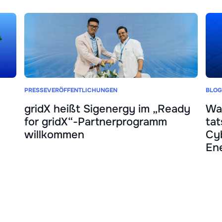
PRESSEVERÖFFENTLICHUNGEN
BLOG
gridX heißt Sigenergy im „Ready
Wa
for gridX“-Partnerprogramm
tat
willkommen
Cyb
En