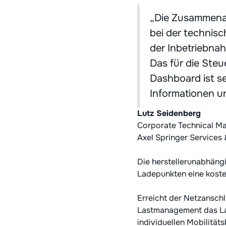
„Die Zusammenarb
bei der technis
der Inbetriebna
Das für die St
Dashboard ist se
Informationen un
Lutz Seidenberg
Corporate Technical 
Axel Springer Services 
Die herstellerunabhäng
Ladepunkten eine koste
Erreicht der Netzansch
Lastmanagement das La
individuellen Mobilitä