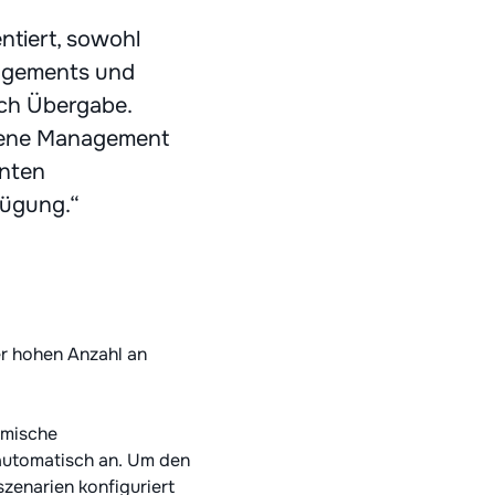
ntiert, sowohl
nagements und
ach Übergabe.
hene Management
anten
fügung.“
r hohen Anzahl an
amische
automatisch an. Um den
zenarien konfiguriert