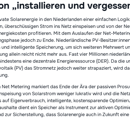
n „installieren und vergesse
ivate Solarenergie in den Niederlanden einer einfachen Logi
ren, überschüssigen Strom ins Netz einspeisen und von der N
nergiekosten profitieren. Mit dem Auslaufen der Net-Meter
ngsphase jedoch zu Ende. Niederländische PV-Besitzer:innen
 und intelligente Speicherung, um sich weiteren Mehrwert u
ung allein reicht nicht mehr aus. Fast vier Millionen niederl
indestens eine dezentrale Energieressource (DER). Da die un
ltaik (PV) das Stromnetz jedoch weiter strapaziert, wird das,
tung.
et Metering markiert das Ende der Ära der passiven Prosu
inspeisung von Solarstrom weniger lukrativ wird und die N
s auf Eigenverbrauch, intelligente, kostensparende Optimier
ushalte dient ein Speicher als Instrument zur aktiven Optimi
 zur Sicherstellung, dass Solarenergie auch in Zukunft eine 