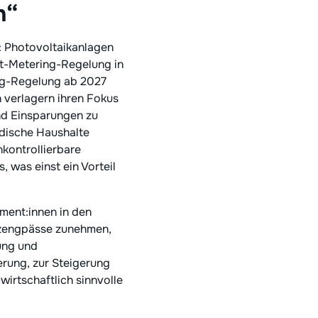
n“
k: Photovoltaikanlagen
et-Metering-Regelung in
ing-Regelung ab 2027
 verlagern ihren Fokus
nd Einsparungen zu
ändische Haushalte
kontrollierbare
 was einst ein Vorteil
ment:innen in den
etzengpässe zunehmen,
ung und
erung, zur Steigerung
wirtschaftlich sinnvolle