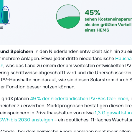
 und Speichern
in den Niederlanden entwickelt sich hin zu 
mehrere Anlagen. Etwa jeder dritte niederländische
Haushal
ch
, was das Land zu einem der am weitesten entwickelten PV
ring schrittweise abgeschafft wird und die Überschusserz
e PV-Haushalte nun darauf, wie sie diesen Solarstrom durch 
der Funktion besser nutzen können.
 gridX planen
49 % der niederländischen PV-Besitzer:innen
,
peicher zu erwerben. Marktprognosen bestätigen diesen Tr
 Heimspeichern in Privathaushalten von etwa
1,3 Gigawattstu
 GWh bis 2030 ansteigen
– ein deutliches, 11-faches Wachstum
andel, bei dem heimische Energieanlagen nicht mehr allein 