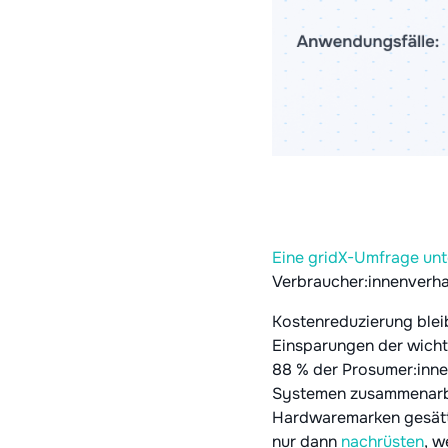
Eine gridX-Umfrage unt
Verbraucher:innenverhal
Kostenreduzierung blei
Einsparungen der wichti
88 % der Prosumer:inne
Systemen zusammenarbei
Hardwaremarken gesättig
nur dann
nachrüsten
, w