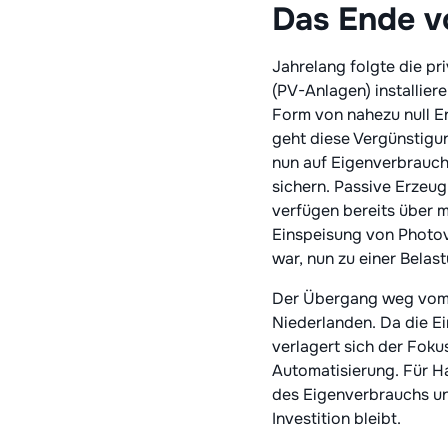
Das Ende vo
Jahrelang folgte die pr
(PV-Anlagen) installie
Form von nahezu null E
geht diese Vergünstigu
nun auf Eigenverbrauch
sichern. Passive Erzeug
verfügen bereits über m
Einspeisung von Photovo
war, nun zu einer Belas
Der Übergang weg vom N
Niederlanden. Da die E
verlagert sich der Foku
Automatisierung. Für Ha
des Eigenverbrauchs und
Investition bleibt.