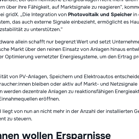
rn über ihre Fähigkeit, auf Marktsignale zu reagieren“, komme
i gridX. „Die Integration von
Photovoltaik und Speicher
in 
m, das auch externe Signale einbezieht, ermöglicht es Haush
stabilität zu unterstützen.“
ardware allein schafft nur begrenzt Wert und setzt Unterneh
sche Markt über den reinen Einsatz von Anlagen hinaus entwic
der Optimierung vernetzter Energiesysteme, um den Ertrag pr
ilität von PV-Anlagen, Speichern und Elektroautos entscheid
aucher:innen bleiben oder aktiv auf Markt- und Netzsignale
on werden dezentrale Anlagen zu reaktionsfähigen Energieakt
Einnahmequellen eröffnen.
liegt von nun an nicht mehr in der Anzahl der installierten G
ent zu steuern.
nnen wollen Ersparnisse