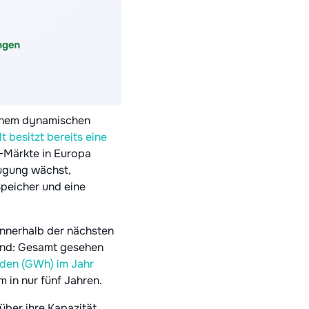
einem dynamischen
t besitzt bereits eine
-Märkte in Europa
eugung wächst,
Speicher und eine
 innerhalb der nächsten
end: Gesamt gesehen
nden (GWh) im Jahr
 in nur fünf Jahren.
über ihre Kapazität