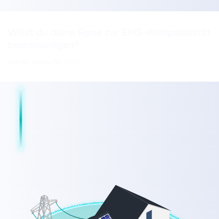
Willst du deine Reise zur EMS-Kompatibilität
beschleunigen?
Werde „Ready for gridX“.